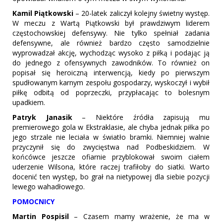
Kamil Piątkowski
– 20-latek zaliczył kolejny świetny występ.
W meczu z Wartą Piątkowski był prawdziwym liderem
częstochowskiej defensywy. Nie tylko spełniał zadania
defensywne, ale również bardzo często samodzielnie
wyprowadzał akcję, wychodząc wysoko z piłką i podając ją
do jednego z ofensywnych zawodników. To również on
popisał się heroiczną interwencją, kiedy po pierwszym
spudłowanym karnym zespołu gospodarzy, wyskoczył i wybił
piłkę odbitą od poprzeczki, przypłacając to bolesnym
upadkiem.
Patryk Janasik
– Niektóre źródła zapisują mu
premierowego gola w Ekstraklasie, ale chyba jednak piłka po
jego strzale nie leciała w światło bramki. Niemniej walnie
przyczynił się do zwycięstwa nad Podbeskidziem. W
końcówce jeszcze ofiarnie przyblokował swoim ciałem
uderzenie Wilsona, które raczej trafiłoby do siatki. Warto
docenić ten występ, bo grał na nietypowej dla siebie pozycji
lewego wahadłowego.
POMOCNICY
Martin Pospisil
– Czasem mamy wrażenie, że ma w