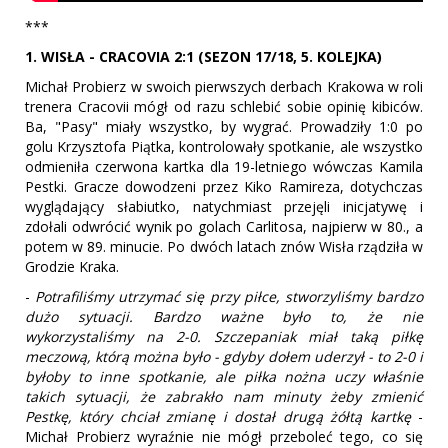
***
1. WISŁA - CRACOVIA 2:1 (SEZON 17/18, 5. KOLEJKA)
Michał Probierz w swoich pierwszych derbach Krakowa w roli
trenera Cracovii mógł od razu schlebić sobie opinię kibiców.
Ba, "Pasy" miały wszystko, by wygrać. Prowadziły 1:0 po
golu Krzysztofa Piątka, kontrolowały spotkanie, ale wszystko
odmieniła czerwona kartka dla 19-letniego wówczas Kamila
Pestki. Gracze dowodzeni przez Kiko Ramireza, dotychczas
wyglądający słabiutko, natychmiast przejęli inicjatywę i
zdołali odwrócić wynik po golach Carlitosa, najpierw w 80., a
potem w 89. minucie. Po dwóch latach znów Wisła rządziła w
Grodzie Kraka.
-
Potrafiliśmy utrzymać się przy piłce, stworzyliśmy bardzo
dużo sytuacji. Bardzo ważne było to, że nie
wykorzystaliśmy na 2-0. Szczepaniak miał taką piłkę
meczową, którą można było - gdyby dołem uderzył - to 2-0 i
byłoby to inne spotkanie, ale piłka nożna uczy właśnie
takich sytuacji, że zabrakło nam minuty żeby zmienić
Pestkę, który chciał zmianę i dostał drugą żółtą kartkę
-
Michał Probierz wyraźnie nie mógł przeboleć tego, co się