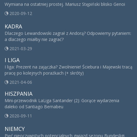
Wymiana na ostatniej prostej. Mariusz Stępiński blisko Genoi
2020-09-12
KADRA
Dlaczego Lewandowski zagrał z Andorą? Odpowiemy pytaniem:
a dlaczego miałby nie zagrać?
2021-03-29
I LIGA
I liga: Prezent na zajączka? Zwolnienie! Ściebura i Majewski tracą
pracę po kolejnych porażkach (+ skróty)
2021-04-06
HISZPANIA
Mini-przewodnik LaLiga Santander (2): Gorące wydarzenia
daleko od Santiago Bernabeu
2020-09-11
NIEMCY
Pięć nieoczywistych potencjalnych gwiazd sezonu Bundesligi