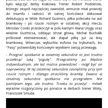
było włączyć derby Krakowa. Trener Robert Podoliński,
którego zespół najczęściej zawodził, wreszcie miał powody
do triumfu i radości. W samej końcówce skiksował
debiutujący w Wiśle Richard Guzmics, piłka poleciała na aut
bramkowy i po rzucie rożnym w ostatniej akcji meczu
Miroslav Covilo przeskoczył w polu karnym Alana Urygę oraz
właśnie Guzmicsa, oddając strzał głową. Michał Buchalik
próbował interweniować, ale złapał piłkę już za linią
bramkową. Wówczas wybuchła euforia na trybunach, bo
"Pasy" potwierdziły końcowym wynikiem swoją przewagę.
-
Przegrać spotkanie w ostatniej sekundzie to jest trudno
przełknąć taką "pigułę". Przegraliśmy po błędzie
indywidualnym, ale też można powiedzieć - mógł być on
naprawiony. W tej ostatniej sekundzie zasnęliśmy przy tym
rzucie rożnym i dlatego straciliśmy bramkę. Dawno w
ostatniej sekundzie spotkania nie przegrałem. Nie
pamiętam tego, ale trudno. Trzeba to przeżyć
- mówił
wyraźnie rozgoryczony po porażce w derbach trener Wisły,
Franciszek Smuda.