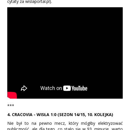
cytaty za wislaportal.pl).
***
4. CRACOVIA - WISŁA 1:0 (SEZON 14/15, 10. KOLEJKA)
Nie był to na pewno mecz, który mógłby elektryzować
publiczność, ale dla tego, co stało się w 93. minucie, warto