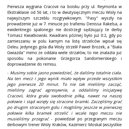
Pierwsza wygrana Cracovii na boisku przy ul. Reymonta w
Ekstraklasie od 56 lat, i to w dwutysięcznym meczu Wisły na
najwyższym szczeblu rozgrywkowym. "Pasy" wyszły na
prowadzenie już w 7. minucie po trafieniu Denissa Rakelsa, a
ewidentnego spalonego nie dostrzegł sędziujący te derby
Tomasz Kwiatkowski. Kwadrans później było już 0:2, gdy po
zamieszaniu w polu karnym na listę strzelców wpisał się
Deleu. Jedynego gola dla Wisły strzelił Paweł Brożek, a "Biała
Gwiazda" mimo że oddała wiele strzałów, to nie znalazła już
sposobu na pokonanie Grzegorza Sandomierskiego i
doprowadzenie do remisu.
-
Musimy sobie jasno powiedzieć, że daliśmy totalnie ciała.
Na ten mecz i jego wynik miało wpływ przede wszystkim
jego pierwsze 20 minut. To nie tak mieliśmy zacząć,
mieliśmy zagrać agresywnie, a oddaliśmy inicjatywę
Cracovii, która grała swobodnie piłką, nawet na naszej
połowie i stąd wzięły się stracone bramki. Zaczęliśmy grać
po drugim straconym golu i mogliśmy jeszcze w pierwszej
połowie kilka bramek strzelić i wcale tego meczu nie
musieliśmy przegrać
- powiedział po przegranym meczu
derbowym trener Wisły Kraków, Kazimierz Moskal (wszystkie