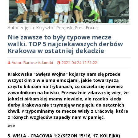
Autor zdjęcia: Krzysztof Porębski PressFocus
Nie zawsze to były typowe mecze
walki. TOP 5 najciekawszych derbów
Krakowa w ostatniej dekadzie
Autor: Bartosz Adamski
2021-04-24 12:31:22
Krakowska "Święta Wojna" kojarzy nam się przede
wszystkim z wieloma emocjami, jakie towarzyszą
często kibicom na trybunach, co udziela się również
zawodnikom na boisku. Przeważnie zdarza się więc, że
jakości piłkarskiej mamy niewiele, ale rzadko kiedy
derby Krakowa nie trzymają w napięciu do ostatnich
chwil. Przypominamy te mecze Wisły z Cracovią, które
z różnych względów zapadły nam w pamięć.
***
5. WISŁA - CRACOVIA 1:2 (SEZON 15/16, 17. KOLEJKA)