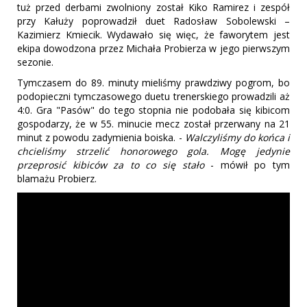
tuż przed derbami zwolniony został Kiko Ramirez i zespół
przy Kałuży poprowadził duet Radosław Sobolewski –
Kazimierz Kmiecik. Wydawało się więc, że faworytem jest
ekipa dowodzona przez Michała Probierza w jego pierwszym
sezonie.
Tymczasem do 89. minuty mieliśmy prawdziwy pogrom, bo
podopieczni tymczasowego duetu trenerskiego prowadzili aż
4:0. Gra "Pasów" do tego stopnia nie podobała się kibicom
gospodarzy, że w 55. minucie mecz został przerwany na 21
minut z powodu zadymienia boiska. -
Walczyliśmy do końca i
chcieliśmy strzelić honorowego gola. Mogę jedynie
przeprosić kibiców za to co się stało
- mówił po tym
blamażu Probierz.