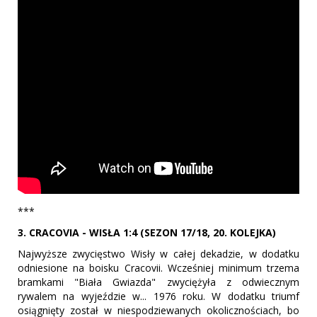
***
3. CRACOVIA - WISŁA 1:4 (SEZON 17/18, 20. KOLEJKA)
Najwyższe zwycięstwo Wisły w całej dekadzie, w dodatku
odniesione na boisku Cracovii. Wcześniej minimum trzema
bramkami "Biała Gwiazda" zwyciężyła z odwiecznym
rywalem na wyjeździe w... 1976 roku. W dodatku triumf
osiągnięty został w niespodziewanych okolicznościach, bo