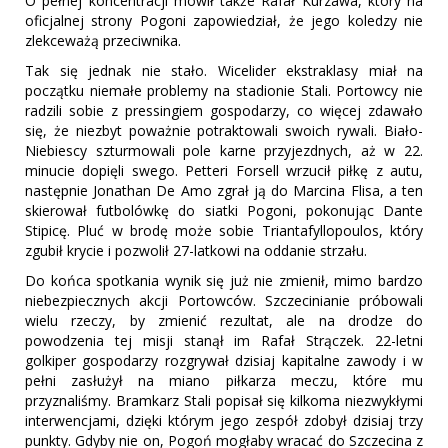
O pełnej koncentracji mówił także Rafał Kurzawa, który na
oficjalnej strony Pogoni zapowiedział, że jego koledzy nie
zlekceważą przeciwnika.
Tak się jednak nie stało. Wicelider ekstraklasy miał na
początku niemałe problemy na stadionie Stali. Portowcy nie
radzili sobie z pressingiem gospodarzy, co więcej zdawało
się, że niezbyt poważnie potraktowali swoich rywali. Biało-
Niebiescy szturmowali pole karne przyjezdnych, aż w 22.
minucie dopięli swego. Petteri Forsell wrzucił piłkę z autu,
następnie Jonathan De Amo zgrał ją do Marcina Flisa, a ten
skierował futbolówkę do siatki Pogoni, pokonując Dante
Stipicę. Pluć w brodę może sobie Triantafyllopoulos, który
zgubił krycie i pozwolił 27-latkowi na oddanie strzału.
Do końca spotkania wynik się już nie zmienił, mimo bardzo
niebezpiecznych akcji Portowców. Szczecinianie próbowali
wielu rzeczy, by zmienić rezultat, ale na drodze do
powodzenia tej misji stanął im Rafał Strączek. 22-letni
golkiper gospodarzy rozgrywał dzisiaj kapitalne zawody i w
pełni zasłużył na miano piłkarza meczu, które mu
przyznaliśmy. Bramkarz Stali popisał się kilkoma niezwykłymi
interwencjami, dzięki którym jego zespół zdobył dzisiaj trzy
punkty. Gdyby nie on, Pogoń mogłaby wracać do Szczecina z