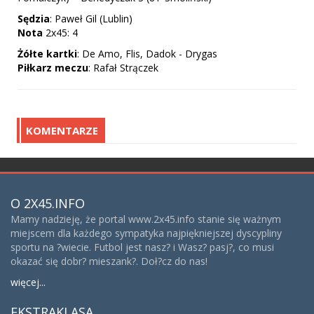
Sędzia
: Paweł Gil (Lublin)
Nota
2x45: 4
Żółte
kartki
: De Amo, Flis, Dadok - Drygas
Piłkarz
meczu
: Rafał Strączek
KOMENTARZE
O 2X45.INFO
Mamy nadzieję, że portal www.2x45.info stanie się ważnym
miejscem dla każdego sympatyka najpiękniejszej dyscypliny
sportu na ?wiecie. Futbol jest nasz? i Wasz? pasj?, co musi
okazać się dobr? mieszank?. Doł?cz do nas!
więcej...
EKSTRAKLASA