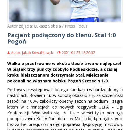
Autor zdjęcia: Lukasz Sobala / Press Focus
Pacjent podłączony do tlenu. Stal 1:0
Pogoń
Autor: Jakub Kowalikowski
2021-04-25 18:20:32
Walka o przetrwanie w ekstraklasie trwa w najlepsze!
W piątek trzy punkty zdobyło Podbeskidzie, a dzisiaj
kroku bielszczanom dotrzymała Stal. Mielczanie
pokonali na własnym boisku Pogoń Szczecin 1-0.
Portowcy przystępowali do tego spotkania w bardzo dobrych
nastrojach. Bowiem już w sobotę okazało się, że szczeciński
zespół na 100% zakończy obecny sezon na podium i zagra
latem w eliminacjach do nowych rozgrywek UEFA – Ligi
Konferencji. Wydawało się, że takie wieści tylko pomogą
podopiecznym Kosty Runjaicia – w Mielcu będą mogli zagrać
bez żadnej presji, co na ogół poprawia dyspozycję meczową.