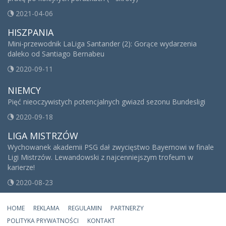
2021-04-06
HISZPANIA
Mini-przewodnik LaLiga Santander (2): Gorące wydarzenia
daleko od Santiago Bernabeu
2020-09-11
NIEMCY
Pięć nieoczywistych potencjalnych gwiazd sezonu Bundesligi
2020-09-18
LIGA MISTRZÓW
Wychowanek akademii PSG dał zwycięstwo Bayernowi w finale
Ligi Mistrzów. Lewandowski z najcenniejszym trofeum w
karierze!
2020-08-23
HOME
REKLAMA
REGULAMIN
PARTNERZY
POLITYKA PRYWATNOŚCI
KONTAKT