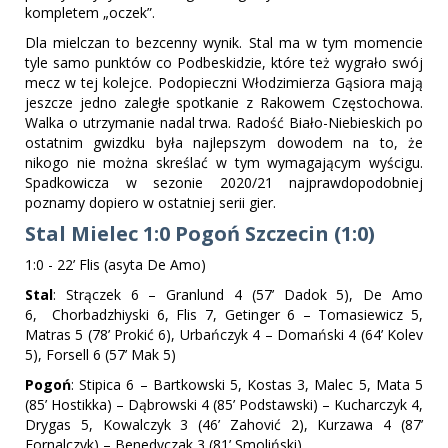
kompletem „oczek”.
Dla mielczan to bezcenny wynik. Stal ma w tym momencie
tyle samo punktów co Podbeskidzie, które też wygrało swój
mecz w tej kolejce. Podopieczni Włodzimierza Gąsiora mają
jeszcze jedno zaległe spotkanie z Rakowem Częstochowa.
Walka o utrzymanie nadal trwa. Radość Biało-Niebieskich po
ostatnim gwizdku była najlepszym dowodem na to, że
nikogo nie można skreślać w tym wymagającym wyścigu.
Spadkowicza w sezonie 2020/21 najprawdopodobniej
poznamy dopiero w ostatniej serii gier.
Stal Mielec 1:0 Pogoń Szczecin (1:0)
1:0 - 22’ Flis (asyta De Amo)
Stal
: Strączek 6 – Granlund 4 (57’ Dadok 5), De Amo
6, Chorbadzhiyski 6, Flis 7, Getinger 6 – Tomasiewicz 5,
Matras 5 (78’ Prokić 6), Urbańczyk 4 – Domański 4 (64’ Kolev
5), Forsell 6 (57’ Mak 5)
Pogoń
: Stipica 6 – Bartkowski 5, Kostas 3, Malec 5, Mata 5
(85’ Hostikka) – Dąbrowski 4 (85’ Podstawski) – Kucharczyk 4,
Drygas 5, Kowalczyk 3 (46’ Zahović 2), Kurzawa 4 (87’
Fornalczyk) – Benedyczak 3 (81’ Smoliński)