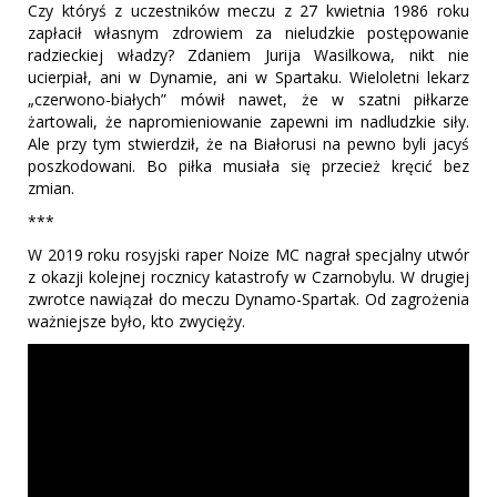
Czy któryś z uczestników meczu z 27 kwietnia 1986 roku
zapłacił własnym zdrowiem za nieludzkie postępowanie
radzieckiej władzy? Zdaniem Jurija Wasilkowa, nikt nie
ucierpiał, ani w Dynamie, ani w Spartaku. Wieloletni lekarz
„czerwono-białych” mówił nawet, że w szatni piłkarze
żartowali, że napromieniowanie zapewni im nadludzkie siły.
Ale przy tym stwierdził, że na Białorusi na pewno byli jacyś
poszkodowani. Bo piłka musiała się przecież kręcić bez
zmian.
***
W 2019 roku rosyjski raper Noize MC nagrał specjalny utwór
z okazji kolejnej rocznicy katastrofy w Czarnobylu. W drugiej
zwrotce nawiązał do meczu Dynamo-Spartak. Od zagrożenia
ważniejsze było, kto zwycięży.