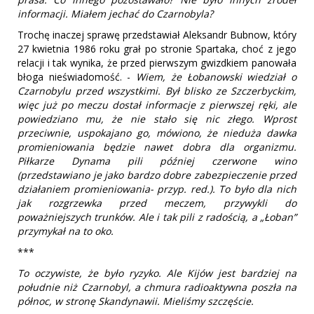
informacji. Miałem jechać do Czarnobyla?
Trochę inaczej sprawę przedstawiał Aleksandr Bubnow, który
27 kwietnia 1986 roku grał po stronie Spartaka, choć z jego
relacji i tak wynika, że przed pierwszym gwizdkiem panowała
błoga nieświadomość. -
Wiem, że Łobanowski wiedział o
Czarnobylu przed wszystkimi. Był blisko ze Szczerbyckim,
więc już po meczu dostał informacje z pierwszej ręki, ale
powiedziano mu, że nie stało się nic złego. Wprost
przeciwnie, uspokajano go, mówiono, że nieduża dawka
promieniowania będzie nawet dobra dla organizmu.
Piłkarze Dynama pili później czerwone wino
(przedstawiano je jako bardzo dobre zabezpieczenie przed
działaniem promieniowania- przyp. red.). To było dla nich
jak rozgrzewka przed meczem, przywykli do
poważniejszych trunków. Ale i tak pili z radością, a „Łoban”
przymykał na to oko.
***
To oczywiste, że było ryzyko. Ale Kijów jest bardziej na
południe niż Czarnobyl, a chmura radioaktywna poszła na
północ, w stronę Skandynawii. Mieliśmy szczęście.