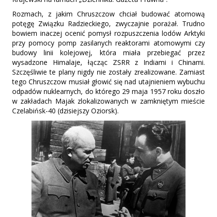
Rozmach, z jakim Chruszczow chciał budować atomową
potęgę Związku Radzieckiego, zwyczajnie porażał. Trudno
bowiem inaczej ocenić pomysł rozpuszczenia lodów Arktyki
przy pomocy pomp zasilanych reaktorami atomowymi czy
budowy linii kolejowej, która miała przebiegać przez
wysadzone Himalaje, łącząc ZSRR z Indiami i Chinami.
Szczęśliwie te plany nigdy nie zostały zrealizowane. Zamiast
tego Chruszczow musiał głowić się nad utajnieniem wybuchu
odpadów nuklearnych, do którego 29 maja 1957 roku doszło
w zakładach Majak zlokalizowanych w zamkniętym mieście
Czelabińsk-40 (dzisiejszy Oziorsk).