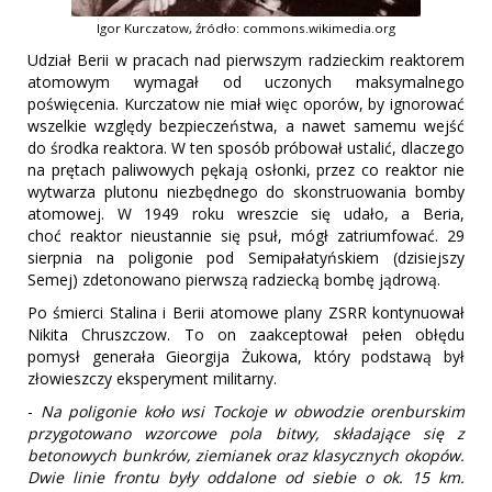
Igor Kurczatow, źródło: commons.wikimedia.org
Udział Berii w pracach nad pierwszym radzieckim reaktorem
atomowym wymagał od uczonych maksymalnego
poświęcenia. Kurczatow nie miał więc oporów, by ignorować
wszelkie względy bezpieczeństwa, a nawet samemu wejść
do środka reaktora. W ten sposób próbował ustalić, dlaczego
na prętach paliwowych pękają osłonki, przez co reaktor nie
wytwarza plutonu niezbędnego do skonstruowania bomby
atomowej. W 1949 roku wreszcie się udało, a Beria,
choć reaktor nieustannie się psuł, mógł zatriumfować. 29
sierpnia na poligonie pod Semipałatyńskiem (dzisiejszy
Semej) zdetonowano pierwszą radziecką bombę jądrową.
Po śmierci Stalina i Berii atomowe plany ZSRR kontynuował
Nikita Chruszczow. To on zaakceptował pełen obłędu
pomysł generała Gieorgija Żukowa, który podstawą był
złowieszczy eksperyment militarny.
-
Na poligonie koło wsi Tockoje w obwodzie orenburskim
przygotowano wzorcowe pola bitwy, składające się z
betonowych bunkrów, ziemianek oraz klasycznych okopów.
Dwie linie frontu były oddalone od siebie o ok. 15 km.