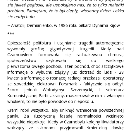
się jakieś pogłoski, ale uspokajano nas, że to tylko maleńki
problem. Pamiętam, że to był ciepły, wiosenny dzień. Lekko
się oddychało.
~ Anatolij Demianienko, w 1986 roku piłkarz Dynama Kijów
***
Opieszałość politbiura i utajnianie tragedii automatycznie
wywołały groźbę gigantycznej tragedii. Kiedy nad
Czarnobylem formowała się radioaktywna chmura,
społeczeństwo szykowała się do wielkiego
pierwszomajowego pochodu. I ten pochód, choć szczątkowe
informacje o wybuchu zdążyły już dotrzeć do ludzi - 28
kwietnia informacje o rosnącej radiacji przekazali operatorzy
ze szwedzkiej elektrowni Forsmark - faktycznie się odbył.
Skoro jednak Wołodymyr Szczerbycki, I sekretarz
Komunistycznej Partii Ukrainy, maszerował w nim z własnym
wnukiem, to nie było powodów do niepokoju.
Kreml robił wszystko, aby uniknąć wzniecenia powszechnej
paniki. Za iluzoryczną fasadę normalności wciśnięto
wszystkie niepokoje. Kiedy w Czarnobylu kolejny likwidatorzy
walczący ze szkodami przyjmowali śmiertelną dawkę