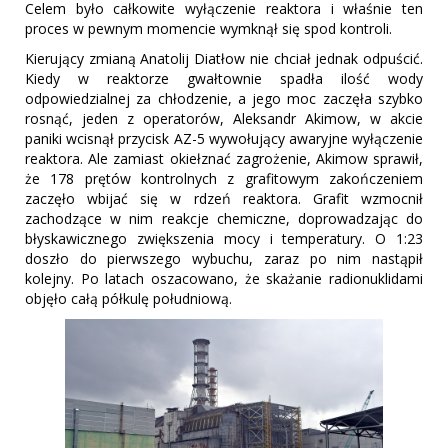
Celem było całkowite wyłączenie reaktora i właśnie ten
proces w pewnym momencie wymknął się spod kontroli.
Kierujący zmianą Anatolij Diatłow nie chciał jednak odpuścić.
Kiedy w reaktorze gwałtownie spadła ilość wody
odpowiedzialnej za chłodzenie, a jego moc zaczęła szybko
rosnąć, jeden z operatorów, Aleksandr Akimow, w akcie
paniki wcisnął przycisk AZ-5 wywołujący awaryjne wyłączenie
reaktora. Ale zamiast okiełznać zagrożenie, Akimow sprawił,
że 178 prętów kontrolnych z grafitowym zakończeniem
zaczęło wbijać się w rdzeń reaktora. Grafit wzmocnił
zachodzące w nim reakcje chemiczne, doprowadzając do
błyskawicznego zwiększenia mocy i temperatury. O 1:23
doszło do pierwszego wybuchu, zaraz po nim nastąpił
kolejny. Po latach oszacowano, że skażanie radionuklidami
objęło całą półkulę południową.