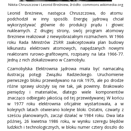
Nikita Chruszczow i Leonid Breżniew, źródło: commons.wikimedia.org
Leonid Breżniew, następca Chruszczowa, do atomu
podchodził w inny sposób. Energię jądrową chciał
wykorzystywać głównie do produkcji prądu i głowic
nuklearnych. Z drugiej strony, swój program atomowy
Breżniew realizował z niewyobrażalnym rozmachem. W 1966
roku Rada Ministrów ZSRR zaakceptowała plan budowy
kilkunastu elektrowni atomowych, napędzanych nowymi
reaktorami rurowo-grafitowymi, rozpisany na lata 1966-77.
Jedną z nich zlokalizowano w Czarnobylu.
Czarnobylska Elektrownia Jądrowa miała być namacalną
ilustracją potęgi Związku Radzieckiego. Uruchomienie
pierwszego bloku przewidywano na rok 1975, ale po drodze
różne sprawy ułożyły się nie tak, jak powinny. Brakowało
pieniędzy i materiałów, dlatego wiele komponentów
znacząco odbiegało jakością od tej przewidywanej. W końcu
w 1977 roku elektrownia oficjalnie wystartowała, a w
kolejnych latach otwierano kolejne bloki. Ostatni, czwarty z
sześciu planowanych, zaczął działać w 1984 roku. Dwa lata
później, 26 kwietnia 1986 roku, w wyniku szeregu błędów
ludzkich i technologicznych, w bloku numer cztery doszło do