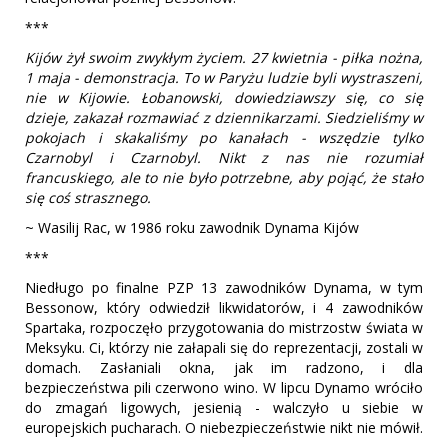
***
Kijów żył swoim zwykłym życiem. 27 kwietnia - piłka nożna,
1 maja - demonstracja. To w Paryżu ludzie byli wystraszeni,
nie w Kijowie. Łobanowski, dowiedziawszy się, co się
dzieje, zakazał rozmawiać z dziennikarzami. Siedzieliśmy w
pokojach i skakaliśmy po kanałach - wszędzie tylko
Czarnobyl i Czarnobyl. Nikt z nas nie rozumiał
francuskiego, ale to nie było potrzebne, aby pojąć, że stało
się coś strasznego.
~ Wasilij Rac, w 1986 roku zawodnik Dynama Kijów
***
Niedługo po finalne PZP 13 zawodników Dynama, w tym
Bessonow, który odwiedził likwidatorów, i 4 zawodników
Spartaka, rozpoczęło przygotowania do mistrzostw świata w
Meksyku. Ci, którzy nie załapali się do reprezentacji, zostali w
domach. Zasłaniali okna, jak im radzono, i dla
bezpieczeństwa pili czerwono wino. W lipcu Dynamo wróciło
do zmagań ligowych, jesienią - walczyło u siebie w
europejskich pucharach. O niebezpieczeństwie nikt nie mówił.