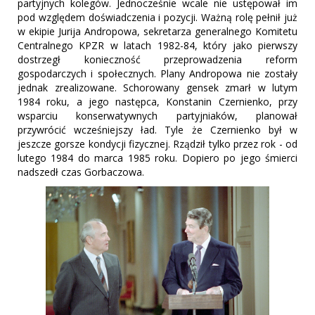
partyjnych kolegów. Jednocześnie wcale nie ustępował im
pod względem doświadczenia i pozycji. Ważną rolę pełnił już
w ekipie Jurija Andropowa, sekretarza generalnego Komitetu
Centralnego KPZR w latach 1982-84, który jako pierwszy
dostrzegł konieczność przeprowadzenia reform
gospodarczych i społecznych. Plany Andropowa nie zostały
jednak zrealizowane. Schorowany gensek zmarł w lutym
1984 roku, a jego następca, Konstanin Czernienko, przy
wsparciu konserwatywnych partyjniaków, planował
przywrócić wcześniejszy ład. Tyle że Czernienko był w
jeszcze gorsze kondycji fizycznej. Rządził tylko przez rok - od
lutego 1984 do marca 1985 roku. Dopiero po jego śmierci
nadszedł czas Gorbaczowa.