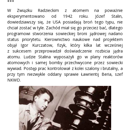
***
W Związku Radzieckim z atomem na poważnie
eksperymentowano od 1942 roku. Józef Stalin,
dowiedziawszy się, że USA posiadają broń tego typu, nie
chciał zostać w tyle. Zachód miał się go przecież bać, dlatego
programowi stworzenia sowieckiej broni jądrowej nadano
status priorytetu. Kierownictwo naukowe nad projektem
objął Igor Kurczatow, fizyk, który kilka lat wcześniej
z sukcesem przeprowadził doświadczenie rozbicia jądra
atomu. Ludzie Stalina wyposażyli go w plany reaktorów
atomowych i samej bomby przechwycone przez sowiecki
wywiad. Postęp prac kontrolował z kolei szalony i brutalny, a
przy tym niezwykle oddany sprawie Ławrientij Beria, szef
NKWD.