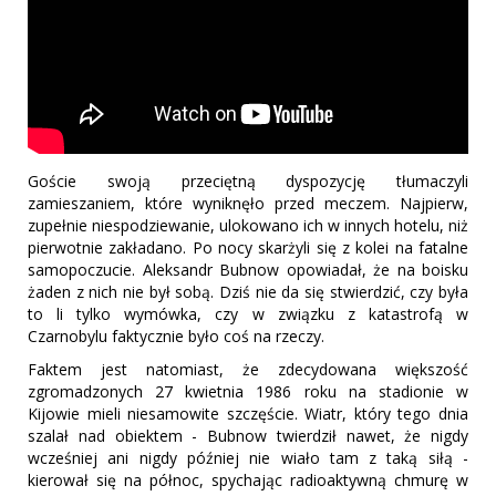
Goście swoją przeciętną dyspozycję tłumaczyli
zamieszaniem, które wyniknęło przed meczem. Najpierw,
zupełnie niespodziewanie, ulokowano ich w innych hotelu, niż
pierwotnie zakładano. Po nocy skarżyli się z kolei na fatalne
samopoczucie. Aleksandr Bubnow opowiadał, że na boisku
żaden z nich nie był sobą. Dziś nie da się stwierdzić, czy była
to li tylko wymówka, czy w związku z katastrofą w
Czarnobylu faktycznie było coś na rzeczy.
Faktem jest natomiast, że zdecydowana większość
zgromadzonych 27 kwietnia 1986 roku na stadionie w
Kijowie mieli niesamowite szczęście. Wiatr, który tego dnia
szalał nad obiektem - Bubnow twierdził nawet, że nigdy
wcześniej ani nigdy później nie wiało tam z taką siłą -
kierował się na północ, spychając radioaktywną chmurę w