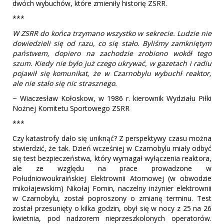
dwóch wybuchów, które zmieniły historię ZSRR.
***
W ZSRR do końca trzymano wszystko w sekrecie. Ludzie nie
dowiedzieli się od razu, co się stało. Byliśmy zamkniętym
państwem, dopiero na zachodzie zrobiono wokół tego
szum. Kiedy nie było już czego ukrywać, w gazetach i radiu
pojawił się komunikat, że w Czarnobylu wybuchł reaktor,
ale nie stało się nic strasznego.
~ Wiaczesław Kołoskow, w 1986 r. kierownik Wydziału Piłki
Nożnej Komitetu Sportowego ZSRR
***
Czy katastrofy dało się uniknąć? Z perspektywy czasu można
stwierdzić, że tak. Dzień wcześniej w Czarnobylu miały odbyć
się test bezpieczeństwa, który wymagał wyłączenia reaktora,
ale ze względu na prace prowadzone w
Południowoukraińskiej Elektrownii Atomowej (w obwodzie
mikołajewskim) Nikołaj Fomin, naczelny inżynier elektrownii
w Czarnobylu, został poproszony o zmianę terminu. Test
został przesunięty o kilka godzin, obył się w nocy z 25 na 26
kwietnia, pod nadzorem nieprzeszkolonych operatorów.