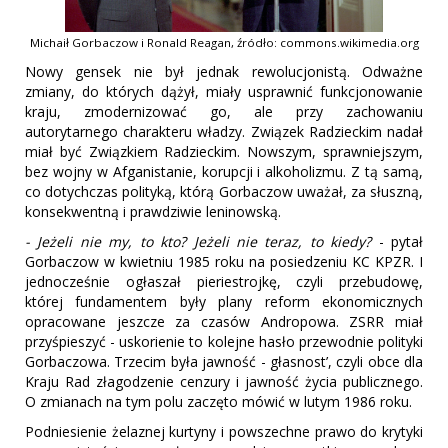
Michaił Gorbaczow i Ronald Reagan, źródło: commons.wikimedia.org
Nowy gensek nie był jednak rewolucjonistą. Odważne
zmiany, do których dążył, miały usprawnić funkcjonowanie
kraju, zmodernizować go, ale przy zachowaniu
autorytarnego charakteru władzy. Związek Radzieckim nadał
miał być Związkiem Radzieckim. Nowszym, sprawniejszym,
bez wojny w Afganistanie, korupcji i alkoholizmu. Z tą samą,
co dotychczas polityką, którą Gorbaczow uważał, za słuszną,
konsekwentną i prawdziwie leninowską.
- Jeżeli nie my, to kto? Jeżeli nie teraz, to kiedy?
- pytał
Gorbaczow w kwietniu 1985 roku na posiedzeniu KC KPZR. I
jednocześnie ogłaszał pieriestrojkę, czyli przebudowę,
której fundamentem były plany reform ekonomicznych
opracowane jeszcze za czasów Andropowa. ZSRR miał
przyśpieszyć - uskorienie to kolejne hasło przewodnie polityki
Gorbaczowa. Trzecim była jawność - głasnost’, czyli obce dla
Kraju Rad złagodzenie cenzury i jawność życia publicznego.
O zmianach na tym polu zaczęto mówić w lutym 1986 roku.
Podniesienie żelaznej kurtyny i powszechne prawo do krytyki