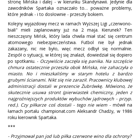
stronę Mińska i dalej - w kierunku Skandynawii. Jedynie dla
zawodników Spartaka oznaczało to… poważne problemy,
które jednak - i to dosłownie - przeszły bokiem.
Kolejny wyjazdowy mecz w ramach Wyższej Ligi „czerwono-
biali" mieli zaplanowany już na 2 maja. Kierunek? Ten
nieszczęsny Mińsk, który lada chwila miał stać się centrum
atomowego niebezpieczeństwa. Futbol nie był jednak
zakazany, nic nie było, więc mecz odbył się normalnie.
Zespół o sytuacji, w której się znalazł, dowiedział się dopiero
po spotkaniu. -
Oczywiście zaczęła się panika. Na szczęście
chmura ostatecznie przeszła obok Mińska, nie zahaczyła o
miasto. No i mieszkaliśmy w starym hotelu z bardzo
grubymi ścianami. Nikt się nie zaraził. Pracownicy klubowej
administracji dostali w prezencie Żubrówkę. Mówiono, że
skutecznie usuwa stront (pierwiastek chemiczny, jeden z
najgroźniejszych produktów wybuchów jądrowych - przyp.
red.). Czy piłkarze coś dostali - tego nie wiem
- mówił na
łamach portalu championat.com Aleksandr Chadży, w 1986
roku kierownik Spartaka.
***
- Przyjmował pan jod lub piłka czerwone wino dla ochrony?