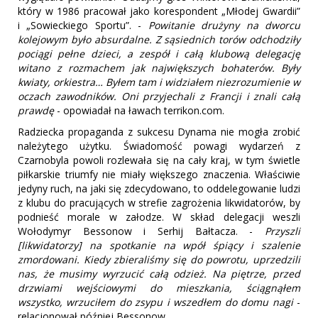
który w 1986 pracował jako korespondent „Młodej Gwardii”
i „Sowieckiego Sportu”. -
Powitanie drużyny na dworcu
kolejowym było absurdalne. Z sąsiednich torów odchodziły
pociągi pełne dzieci, a zespół i całą klubową delegację
witano z rozmachem jak największych bohaterów. Były
kwiaty, orkiestra… Byłem tam i widziałem niezrozumienie w
oczach zawodników. Oni przyjechali z Francji i znali całą
prawdę
- opowiadał na ławach terrikon.com.
Radziecka propaganda z sukcesu Dynama nie mogła zrobić
należytego użytku. Świadomość powagi wydarzeń z
Czarnobyla powoli rozlewała się na cały kraj, w tym świetle
piłkarskie triumfy nie miały większego znaczenia. Właściwie
jedyny ruch, na jaki się zdecydowano, to oddelegowanie ludzi
z klubu do pracujących w strefie zagrożenia likwidatorów, by
podnieść morale w załodze. W skład delegacji weszli
Wołodymyr Bessonow i Serhij Bałtacza. -
Przyszli
[likwidatorzy] na spotkanie na wpół śpiący i szalenie
zmordowani. Kiedy zbieraliśmy się do powrotu, uprzedzili
nas, że musimy wyrzucić całą odzież. Na piętrze, przed
drzwiami wejściowymi do mieszkania, ściągnąłem
wszystko, wrzuciłem do zsypu i wszedłem do domu nagi
-
relacjonował później Bessonow.