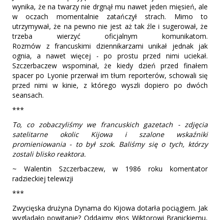
wynika, że na twarzy nie drgnął mu nawet jeden mięsień, ale
w oczach momentalnie zatańczył strach. Mimo to
utrzymywał, że na pewno nie jest aż tak źle i sugerował, że
trzeba wierzyć oficjalnym komunikatom.
Rozmów z francuskimi dziennikarzami unikał jednak jak
ognia, a nawet więcej - po prostu przed nimi uciekał.
Szczerbaczew wspominał, że kiedy dzień przed finałem
spacer po Lyonie przerwał im tłum reporterów, schowali się
przed nimi w kinie, z którego wyszli dopiero po dwóch
seansach.
***
To, co zobaczyliśmy we francuskich gazetach - zdjęcia
satelitarne okolic Kijowa i szalone wskaźniki
promieniowania - to był szok. Baliśmy się o tych, którzy
zostali blisko reaktora.
~ Walentin Szczerbaczew, w 1986 roku komentator
radzieckiej telewizji
***
Zwycięska drużyna Dynama do Kijowa dotarła pociągiem. Jak
wyglądało powitanie? Oddajmy głos Wiktorowi Branickiemu,