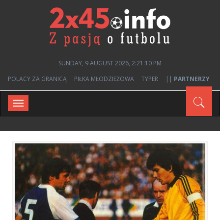
SUNDAY, 9 AUGUST 2026, 2:21:11 PM
POLACY ZA GRANICĄ
PIŁKA MŁODZIEŻOWA
TYPER
||
PARTNERZY
Toggle
navigation