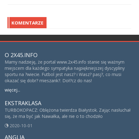
KOMENTARZE
O 2X45.INFO
Mamy nadzieję, że portal www.2x45.info stanie się ważnym
miejscem dla każdego sympatyka najpiękniejszej dyscypliny
sportu na ?wiecie. Futbol jest nasz? i Wasz? pasj?, co musi
okazać się dobr? mieszank?. Doł?cz do nas!
więcej...
EKSTRAKLASA
TURBOKOPACZ: Oblężona twierdza Białystok. Zając nasłuchał
się, że ma być jak Nawałka, ale nie o to chodziło
2020-10-01
ANGLIA