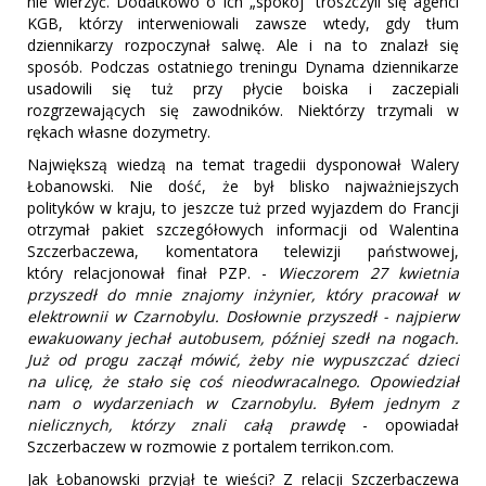
nie wierzyć. Dodatkowo o ich „spokój” troszczyli się agenci
KGB, którzy interweniowali zawsze wtedy, gdy tłum
dziennikarzy rozpoczynał salwę. Ale i na to znalazł się
sposób. Podczas ostatniego treningu Dynama dziennikarze
usadowili się tuż przy płycie boiska i zaczepiali
rozgrzewających się zawodników. Niektórzy trzymali w
rękach własne dozymetry.
Największą wiedzą na temat tragedii dysponował Walery
Łobanowski. Nie dość, że był blisko najważniejszych
polityków w kraju, to jeszcze tuż przed wyjazdem do Francji
otrzymał pakiet szczegółowych informacji od Walentina
Szczerbaczewa, komentatora telewizji państwowej,
który relacjonował finał PZP. -
Wieczorem 27 kwietnia
przyszedł do mnie znajomy inżynier, który pracował w
elektrownii w Czarnobylu. Dosłownie przyszedł - najpierw
ewakuowany jechał autobusem, później szedł na nogach.
Już od progu zaczął mówić, żeby nie wypuszczać dzieci
na ulicę, że stało się coś nieodwracalnego. Opowiedział
nam o wydarzeniach w Czarnobylu. Byłem jednym z
nielicznych, którzy znali całą prawdę
- opowiadał
Szczerbaczew w rozmowie z portalem terrikon.com.
Jak Łobanowski przyjął te wieści? Z relacji Szczerbaczewa