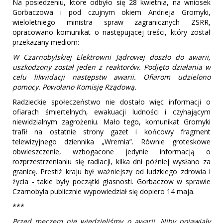
Na posiedzeniu, które odbyło się 28 kwietnia, na wniosek
Gorbaczowa i pod czujnym okiem Andrieja Gromyki,
wieloletniego ministra spraw zagranicznych ZSRR,
opracowano komunikat o następującej treści, który został
przekazany mediom:
W Czarnobylskiej Elektrowni Jądrowej doszło do awarii,
uszkodzony został jeden z reaktorów. Podjęto działania w
celu likwidacji następstw awarii. Ofiarom udzielono
pomocy. Powołano Komisję Rządową.
Radzieckie społeczeństwo nie dostało więc informacji o
ofiarach śmiertelnych, ewakuacji ludności i czyhającym
niewidzialnym zagrożeniu. Mało tego, komunikat Gromyki
trafił na ostatnie strony gazet i końcowy fragment
telewizyjnego dziennika „Wremia”. Równie groteskowe
obwieszczenie, wzbogacone jedynie informacją o
rozprzestrzenianiu się radiacji, kilka dni później wysłano za
granicę. Prestiż kraju był ważniejszy od ludzkiego zdrowia i
życia - takie były początki głasnosti. Gorbaczow w sprawie
Czarnobyla publicznie wypowiedział się dopiero 14 maja.
***
Przed meczem nie wiedzieliśmy o awarii. Niby pojawiały