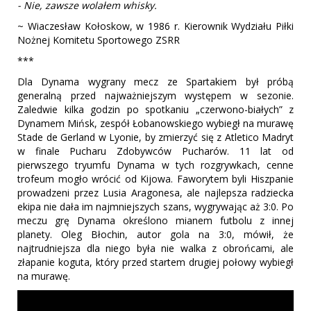
- Nie, zawsze wolałem whisky.
~ Wiaczesław Kołoskow, w 1986 r. Kierownik Wydziału Piłki
Nożnej Komitetu Sportowego ZSRR
***
Dla Dynama wygrany mecz ze Spartakiem był próbą
generalną przed najważniejszym występem w sezonie.
Zaledwie kilka godzin po spotkaniu „czerwono-białych” z
Dynamem Mińsk, zespół Łobanowskiego wybiegł na murawę
Stade de Gerland w Lyonie, by zmierzyć się z Atletico Madryt
w finale Pucharu Zdobywców Pucharów. 11 lat od
pierwszego tryumfu Dynama w tych rozgrywkach, cenne
trofeum mogło wrócić od Kijowa. Faworytem byli Hiszpanie
prowadzeni przez Lusia Aragonesa, ale najlepsza radziecka
ekipa nie dała im najmniejszych szans, wygrywając aż 3:0. Po
meczu grę Dynama określono mianem futbolu z innej
planety. Oleg Błochin, autor gola na 3:0, mówił, że
najtrudniejsza dla niego była nie walka z obrońcami, ale
złapanie koguta, który przed startem drugiej połowy wybiegł
na murawę.