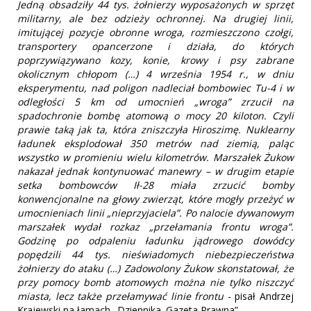
Jedną obsadziły 44 tys. żołnierzy wyposażonych w sprzęt
militarny, ale bez odzieży ochronnej. Na drugiej linii,
imitującej pozycje obronne wroga, rozmieszczono czołgi,
transportery opancerzone i działa, do których
poprzywiązywano kozy, konie, krowy i psy zabrane
okolicznym chłopom (…) 4 września 1954 r., w dniu
eksperymentu, nad poligon nadleciał bombowiec Tu-4 i w
odległości 5 km od umocnień „wroga” zrzucił na
spadochronie bombę atomową o mocy 20 kiloton. Czyli
prawie taką jak ta, która zniszczyła Hiroszimę. Nuklearny
ładunek eksplodował 350 metrów nad ziemią, paląc
wszystko w promieniu wielu kilometrów. Marszałek Żukow
nakazał jednak kontynuować manewry – w drugim etapie
setka bombowców Ił-28 miała zrzucić bomby
konwencjonalne na głowy zwierząt, które mogły przeżyć w
umocnieniach linii „nieprzyjaciela”. Po nalocie dywanowym
marszałek wydał rozkaz „przełamania frontu wroga”.
Godzinę po odpaleniu ładunku jądrowego dowódcy
popędzili 44 tys. nieświadomych niebezpieczeństwa
żołnierzy do ataku (…) Zadowolony Żukow skonstatował, że
przy pomocy bomb atomowych można nie tylko niszczyć
miasta, lecz także przełamywać linie frontu
- pisał Andrzej
Krajewski na łamach „Dziennika. Gazeta Prawna”.