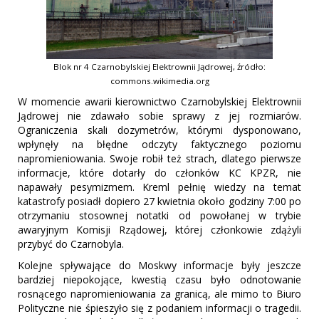
Blok nr 4 Czarnobylskiej Elektrownii Jądrowej, źródło:
commons.wikimedia.org
W momencie awarii kierownictwo Czarnobylskiej Elektrownii
Jądrowej nie zdawało sobie sprawy z jej rozmiarów.
Ograniczenia skali dozymetrów, którymi dysponowano,
wpłynęły na błędne odczyty faktycznego poziomu
napromieniowania. Swoje robił też strach, dlatego pierwsze
informacje, które dotarły do członków KC KPZR, nie
napawały pesymizmem. Kreml pełnię wiedzy na temat
katastrofy posiadł dopiero 27 kwietnia około godziny 7:00 po
otrzymaniu stosownej notatki od powołanej w trybie
awaryjnym Komisji Rządowej, której członkowie zdążyli
przybyć do Czarnobyla.
Kolejne spływające do Moskwy informacje były jeszcze
bardziej niepokojące, kwestią czasu było odnotowanie
rosnącego napromieniowania za granicą, ale mimo to Biuro
Polityczne nie śpieszyło się z podaniem informacji o tragedii.