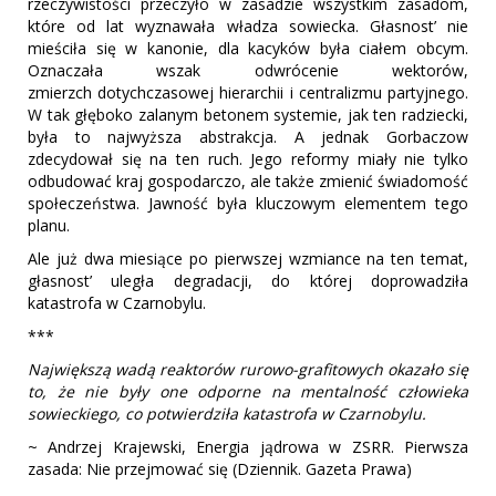
rzeczywistości przeczyło w zasadzie wszystkim zasadom,
które od lat wyznawała władza sowiecka. Głasnost’ nie
mieściła się w kanonie, dla kacyków była ciałem obcym.
Oznaczała wszak odwrócenie wektorów,
zmierzch dotychczasowej hierarchii i centralizmu partyjnego.
W tak głęboko zalanym betonem systemie, jak ten radziecki,
była to najwyższa abstrakcja. A jednak Gorbaczow
zdecydował się na ten ruch. Jego reformy miały nie tylko
odbudować kraj gospodarczo, ale także zmienić świadomość
społeczeństwa. Jawność była kluczowym elementem tego
planu.
Ale już dwa miesiące po pierwszej wzmiance na ten temat,
głasnost’ uległa degradacji, do której doprowadziła
katastrofa w Czarnobylu.
***
Największą wadą reaktorów rurowo-grafitowych okazało się
to, że nie były one odporne na mentalność człowieka
sowieckiego, co potwierdziła katastrofa w Czarnobylu.
~ Andrzej Krajewski, Energia jądrowa w ZSRR. Pierwsza
zasada: Nie przejmować się (Dziennik. Gazeta Prawa)