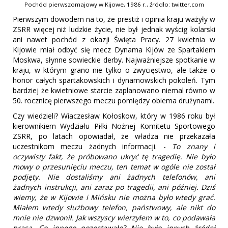
Pochód pierwszomajowy w Kijowe, 1986 r., źródło: twitter.com
Pierwszym dowodem na to, że prestiż i opinia kraju ważyły w
ZSRR więcej niż ludzkie życie, nie był jednak wyścig kolarski
ani nawet pochód z okazji Święta Pracy. 27 kwietnia w
Kijowie miał odbyć się mecz Dynama Kijów ze Spartakiem
Moskwa, słynne sowieckie derby. Najważniejsze spotkanie w
kraju, w którym grano nie tylko o zwycięstwo, ale także o
honor całych spartakowskich i dynamowskich pokoleń. Tym
bardziej że kwietniowe starcie zaplanowano niemal równo w
50. rocznicę pierwszego meczu pomiędzy obiema drużynami.
Czy wiedzieli? Wiaczesław Kołoskow, który w 1986 roku był
kierownikiem Wydziału Piłki Nożnej Komitetu Sportowego
ZSRR, po latach opowiadał, że władza nie przekazała
uczestnikom meczu żadnych informacji. -
To znany i
oczywisty fakt, że próbowano ukryć tę tragedię. Nie było
mowy o przesunięciu meczu, ten temat w ogóle nie został
podjęty. Nie dostaliśmy ani żadnych telefonów, ani
żadnych instrukcji, ani zaraz po tragedii, ani później. Dziś
wiemy, że w Kijowie i Mińsku nie można było wtedy grać.
Miałem wtedy służbowy telefon, państwowy, ale nikt do
mnie nie dzwonił. Jak wszyscy wierzyłem w to, co podawała
prasa. Co innego pozostawało? Nie było innych źródeł