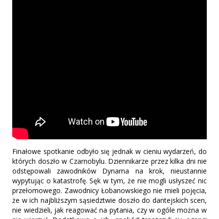
Finałowe spotkanie odbyło się jednak w cieniu wydarzeń, do
których doszło w Czarnobylu. Dziennikarze przez kilka dni nie
odstępowali zawodników Dynama na krok, nieustannie
wypytując o katastrofę. Sęk w tym, że nie mogli usłyszeć nic
przełomowego. Zawodnicy Łobanowskiego nie mieli pojęcia,
że w ich najbliższym sąsiedztwie doszło do dantejskich scen,
nie wiedzieli, jak reagować na pytania, czy w ogóle można w