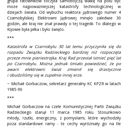
grupa ratowników toczyła samobójczą walkę na polu być
może najpoważniejszej katastrofy technologicznej w
dziejach świata. Od wybuchu reaktora jądrowego numer 4
Czarnobylskiej Elektrowni Jądrowej minęło zaledwie 30
godzin, ale kraj nie znał prawdy o tej tragedii. To dlatego w
Kijowie była piłka i było święto.
***
Katastrofa w Czarnobylu 30 lat temu przyczyniła się do
rozpadu Związku Radzieckiego bardziej niż rozpoczęta
przeze mnie pieriestrojka. Kraj Rad przestał istnieć pięć lat
po Czarnobylu. Można jednak śmiało powiedzieć, że po
awarii elektrowni świat zmienił się drastycznie
i obudziliśmy się w zupełnie innej erze.
~ Michaił Gorbaczow, sekretarz generalny KC KPZR w latach
1985-90
***
Michaił Gorbaczow na czele Komunistycznej Partii Związku
Radzieckiego stanął 11 marca 1985 roku. Stosunkowo
młody, rzutki, energiczny, z pomysłami, które wychodziły
poza standardowe ramy - te cechy wyróżniały go na tle