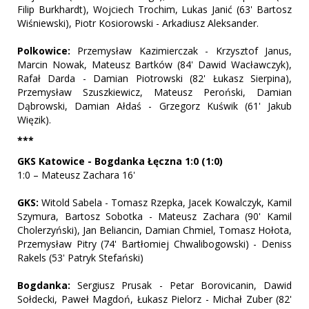
Filip Burkhardt), Wojciech Trochim, Lukas Janić (63' Bartosz
Wiśniewski), Piotr Kosiorowski - Arkadiusz Aleksander.
Polkowice:
Przemysław Kazimierczak - Krzysztof Janus,
Marcin Nowak, Mateusz Bartków (84' Dawid Wacławczyk),
Rafał Darda - Damian Piotrowski (82' Łukasz Sierpina),
Przemysław Szuszkiewicz, Mateusz Peroński, Damian
Dąbrowski, Damian Ałdaś - Grzegorz Kuświk (61' Jakub
Więzik).
***
GKS Katowice - Bogdanka Łęczna 1:0 (1:0)
1:0 – Mateusz Zachara 16'
GKS:
Witold Sabela - Tomasz Rzepka, Jacek Kowalczyk, Kamil
Szymura, Bartosz Sobotka - Mateusz Zachara (90' Kamil
Cholerzyński), Jan Beliancin, Damian Chmiel, Tomasz Hołota,
Przemysław Pitry (74' Bartłomiej Chwalibogowski) - Deniss
Rakels (53' Patryk Stefański)
Bogdanka:
Sergiusz Prusak - Petar Borovicanin, Dawid
Sołdecki, Paweł Magdoń, Łukasz Pielorz - Michał Zuber (82'