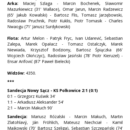
Arka:
Maciej Szlaga - Marcin Bochenek, Sławomir
Mazurkiewicz (31' Wallace), Omar Jarun, Marcin Radzewicz
(65' Jakub Kowalski) - Bartosz Flis, Tomasz Jarzębowski,
Radosław Pruchnik, Piotr Kuklis, Piotr Tomasik - Charles
Nwaogu (71' Janusz Surdykowski)
Flota:
Artur Melon - Patryk Fryc, Ivan Udarević, Sebastian
Zalepa, Marek Opałacz - Tomasz Ostalczyk, Marek
Niewiada, Krzysztof Bodziony, Bartosz Śpiączka (66'
Wojciech Okińczyc), Radosław Jasiński (78' Piotr Kieruzel) -
Ensar Arifović (87' Paweł Bielecki)
Widzów:
4350.
***
Sandecja Nowy Sącz - KS Polkowice 2:1 (0:1)
0:1 – Grzegorz Kuświk 34'
1:1 – Arkadiusz Aleksander 54'
2:1 – Marcin Makuch 90'
Sandecja:
Mariusz Różalski - Marcin Makuch, Martin
Zlatohlavý, Ján Fröhlich, Mateusz Niechciał - Kamil
Majkowski (70' Bartosz Szeliga), Sebastian Szczepański (74'