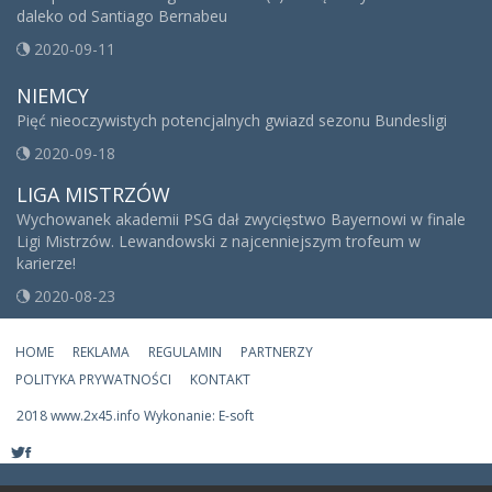
daleko od Santiago Bernabeu
2020-09-11
NIEMCY
Pięć nieoczywistych potencjalnych gwiazd sezonu Bundesligi
2020-09-18
LIGA MISTRZÓW
Wychowanek akademii PSG dał zwycięstwo Bayernowi w finale
Ligi Mistrzów. Lewandowski z najcenniejszym trofeum w
karierze!
2020-08-23
HOME
REKLAMA
REGULAMIN
PARTNERZY
POLITYKA PRYWATNOŚCI
KONTAKT
2018 www.2x45.info Wykonanie: E-soft