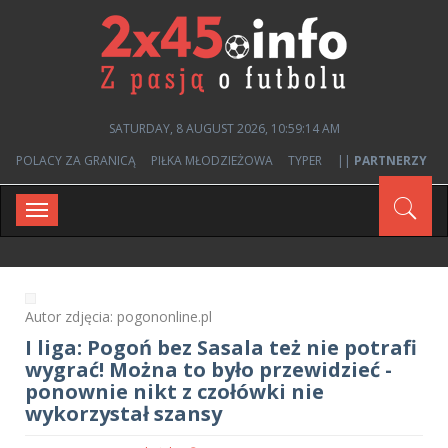
SATURDAY, 8 AUGUST 2026, 10:59:15 AM
POLACY ZA GRANICĄ
PIŁKA MŁODZIEŻOWA
TYPER
||
PARTNERZY
Toggle
navigation
Autor zdjęcia: pogononline.pl
I liga: Pogoń bez Sasala też nie potrafi
wygrać! Można to było przewidzieć -
ponownie nikt z czołówki nie
wykorzystał szansy