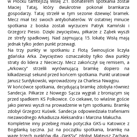
w Płocku tamtejszą Wisłę 2:1. Bohaterem spotkania został
Maciej Tataj, który dwukrotnie pokonał bramkarza
gospodarzy. Tataj strzelił w tym sezonie dziewięć bramek.
Mecz miał też swoich antybohaterów. W ostatniej minucie
spotkania z boiska zostali wyrzuceni Patryk Kamiński i
Grzegorz Piesio. Dzięki zwycięstwu, piłkarze z Ząbek wyszli
ze strefy spadkowej. Nad zajmującą 15. lokatę Wisłą mają
jednak tylko jeden punkt przewagi.
Na trzy punkty w spotkaniu z Flotą Świnoujście liczyła
gdańska Arka. Zwycięstwo oznaczałoby tylko dwa punkty
straty do lidera z Niecieczy. Mecz zakończył się remisem, a
„Arkowcy” strzelili wyrównującą bramkę dopiero na
kilkadziesiąt sekund przed końcem spotkania. Punkt uratował
Janusz Surdykowski, wprowadzony za Charlesa Nwagou.
W końcówce spotkania, decydującą bramkę zdobyła również
Sandecja. Piłkarze z Nowego Sącza wygrali z broniącym się
przed spadkiem KS Polkowice. Co ciekawe, to właśnie goście
jako pierwsi wyszli na prowadzenie w tym spotkaniu. Bramkę
zdobył Grzegorz Kuświk. Sandecja odpowiedziała trafieniami
niezawodnego Arkadiusza Aleksandra i Marcina Makucha.
Kompletnie inny przebieg miała potyczka GKS-u Katowice z
Bogdanką Łęczna. Już na początku spotkania, bramkę na
wagę trzech punktów dla „GieKSy” zdobył Mateusz Zachara.