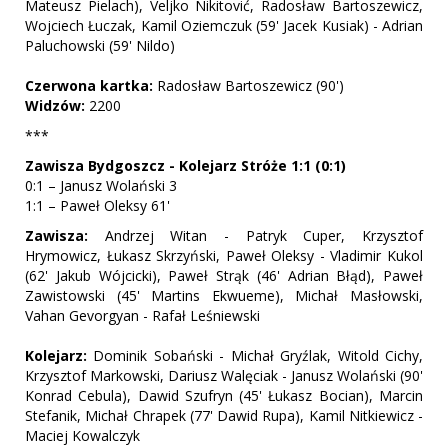
Mateusz Pielach), Veljko Nikitović, Radosław Bartoszewicz,
Wojciech Łuczak, Kamil Oziemczuk (59' Jacek Kusiak) - Adrian
Paluchowski (59' Nildo)
Czerwona kartka:
Radosław Bartoszewicz (90')
Widzów:
2200
***
Zawisza Bydgoszcz - Kolejarz Stróże 1:1 (0:1)
0:1 – Janusz Wolański 3
1:1 – Paweł Oleksy 61'
Zawisza:
Andrzej Witan - Patryk Cuper, Krzysztof
Hrymowicz, Łukasz Skrzyński, Paweł Oleksy - Vladimir Kukol
(62' Jakub Wójcicki), Paweł Strąk (46' Adrian Błąd), Paweł
Zawistowski (45' Martins Ekwueme), Michał Masłowski,
Vahan Gevorgyan - Rafał Leśniewski
Kolejarz:
Dominik Sobański - Michał Gryźlak, Witold Cichy,
Krzysztof Markowski, Dariusz Walęciak - Janusz Wolański (90'
Konrad Cebula), Dawid Szufryn (45' Łukasz Bocian), Marcin
Stefanik, Michał Chrapek (77' Dawid Rupa), Kamil Nitkiewicz -
Maciej Kowalczyk