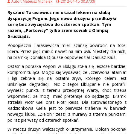
Autor: Mateusz Michałek
2012-04-15 00:37:09
Ryszard Tarasiewicz nie okazał lekiem na słabą
dyspozycję Pogoni. Jego nowa drużyna przedłużyła
serię bez zwycięstwa do czterech spotkań. Tym
razem, „Portowcy” tylko zremisowali z Olimpią
Grudziądz.
Podopieczni Tarasiewicza mieli szansę powrócić na fotel
lidera. Przez pięć minut nawet na nim byli. Niestety dla nich,
na bramkę Donalda Djousse odpowiedział Dariusz Kłus.
Ostatnia porażka Pogoni w Elblągu stała się jeszcze bardziej
kompromitująca. Mogło się wydawać, że „czerwona latarnia”
I ligi zebrała się na ostatni zryw, którego celem jest
uniknięcie degradacji. Nic z tego! Elblążanie nie potrafili
wywieźć punktu z terenu przeciętnej Warty, choć trzeba
wspomnieć, że mogli mieć pretensje do sędziego. Bramki
strzelali Piotr Giel oraz Piotr Reiss. Dla sprowadzonego z
Radzionkowa Giela jest to pierwsze trafienie w barwach
nowego klubu. „Zieloni” zeszli z murawy z trzema punktami
po raz pierwszy od czterech spotkań.
W meczu drużyn walczących o utrzymanie, Dolcan pokonał