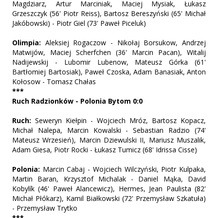
Magdziarz, Artur Marciniak, Maciej Mysiak, Łukasz
Grzeszczyk (56' Piotr Reiss), Bartosz Bereszyński (65' Michał
Jakóbowski) - Piotr Giel (73' Paweł Piceluk)
Olimpia:
Aleksiej Rogaczow - Nikołaj Borsukow, Andrzej
Matwijów, Maciej Scherfchen (36' Marcin Pacan), Witalij
Nadijewskij - Lubomir Lubenow, Mateusz Górka (61'
Bartłomiej Bartosiak), Paweł Czoska, Adam Banasiak, Anton
Kołosow - Tomasz Chałas
***
Ruch Radzionków - Polonia Bytom 0:0
Ruch:
Seweryn Kiełpin - Wojciech Mróz, Bartosz Kopacz,
Michał Nalepa, Marcin Kowalski - Sebastian Radzio (74'
Mateusz Wrzesień), Marcin Dziewulski II, Mariusz Muszalik,
Adam Giesa, Piotr Rocki - Łukasz Tumicz (68' Idrissa Cisse)
Polonia:
Marcin Cabaj - Wojciech Wilczyński, Piotr Kulpaka,
Martin Baran, Krzysztof Michalak - Daniel Mąka, David
Kobylík (46' Paweł Alancewicz), Hermes, Jean Paulista (82'
Michał Płókarz), Kamil Białkowski (72' Przemysław Szkatuła)
- Przemysław Trytko
***