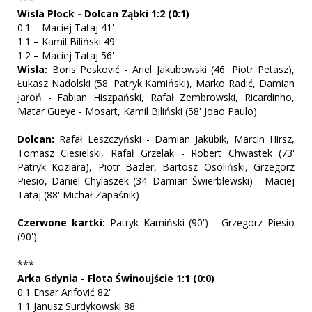
Wisła Płock - Dolcan Ząbki 1:2 (0:1)
0:1 – Maciej Tataj 41'
1:1 – Kamil Biliński 49'
1:2 – Maciej Tataj 56'
Wisła:
Boris Pesković - Ariel Jakubowski (46' Piotr Petasz),
Łukasz Nadolski (58' Patryk Kamiński), Marko Radić, Damian
Jaroń - Fabian Hiszpański, Rafał Zembrowski, Ricardinho,
Matar Gueye - Mosart, Kamil Biliński (58' Joao Paulo)
Dolcan:
Rafał Leszczyński - Damian Jakubik, Marcin Hirsz,
Tomasz Ciesielski, Rafał Grzelak - Robert Chwastek (73'
Patryk Koziara), Piotr Bazler, Bartosz Osoliński, Grzegorz
Piesio, Daniel Chylaszek (34' Damian Świerblewski) - Maciej
Tataj (88' Michał Zapaśnik)
Czerwone kartki:
Patryk Kamiński (90') - Grzegorz Piesio
(90')
***
Arka Gdynia - Flota Świnoujście 1:1 (0:0)
0:1 Ensar Arifović 82'
1:1 Janusz Surdykowski 88'