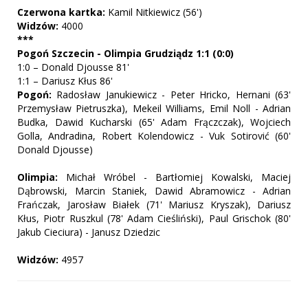
Czerwona kartka:
Kamil Nitkiewicz (56')
Widzów:
4000
***
Pogoń Szczecin - Olimpia Grudziądz 1:1 (0:0)
1:0 – Donald Djousse 81'
1:1 – Dariusz Kłus 86'
Pogoń:
Radosław Janukiewicz - Peter Hricko, Hernani (63'
Przemysław Pietruszka), Mekeil Williams, Emil Noll - Adrian
Budka, Dawid Kucharski (65' Adam Frączczak), Wojciech
Golla, Andradina, Robert Kolendowicz - Vuk Sotirović (60'
Donald Djousse)
Olimpia:
Michał Wróbel - Bartłomiej Kowalski, Maciej
Dąbrowski, Marcin Staniek, Dawid Abramowicz - Adrian
Frańczak, Jarosław Białek (71' Mariusz Kryszak), Dariusz
Kłus, Piotr Ruszkul (78' Adam Cieśliński), Paul Grischok (80'
Jakub Cieciura) - Janusz Dziedzic
Widzów:
4957