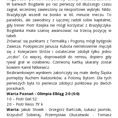
W barwach Bogdanki po raz pierwszy od dłuższego czasu
zagrał, wcześniej zawieszony za niesportowe wybryki. Nildo.
Brazylijczyk wszedł na boisko w 60. minucie meczu. To
paradoks, ale zawodnicy z Łęcznej radzili sobie kapitalnie,
gdy trener Piotr Rzepka nie mógł korzystać z Brazylijczyka.
Bogdanka miała szansę awansować na trzecią pozycję w
tabeli.
Zrównać się punktami z Termaliką i Pogonią mógł bydgoski
Zawisza. Podopieczni Janusza Kubota niemiłosiernie męczyli
się z Kolejarzem Stróże i ostatecznie zdobyli tylko jedno
„oczko”. Co więcej, doprowadzili do remisu, dopiero gdy
rywal grał w osłabieniu. Czerwoną kartką ukarany został
bowiem Kamil Nitkiewicz.
Bezbramkowym wynikiem zakończyły się małe derby Śląska
pomiędzy Ruchem Radzionków, a Polonią Bytom. Dla tych
pierwszych była to pierwsza zdobycz punktowa po dwóch
porażkach.
Warta Poznań - Olimpia Elbląg 2:0 (0:0)
1:0 – Piotr Giel 52'
2:0 – Piotr Reiss 79' k
Warta:
Jakub Słowik - Grzegorz Bartczak, Łukasz Jasiński,
Krzysztof Sobieraj, Przemysław Otuszewski - Tomasz