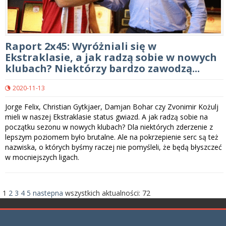
Raport 2x45: Wyróżniali się w
Ekstraklasie, a jak radzą sobie w nowych
klubach? Niektórzy bardzo zawodzą...
2020-11-13
Jorge Felix, Christian Gytkjaer, Damjan Bohar czy Zvonimir Kożulj
mieli w naszej Ekstraklasie status gwiazd. A jak radzą sobie na
początku sezonu w nowych klubach? Dla niektórych zderzenie z
lepszym poziomem było brutalne. Ale na pokrzepienie serc są też
nazwiska, o których byśmy raczej nie pomyśleli, że będą błyszczeć
w mocniejszych ligach.
1
2
3
4
5
nastepna
wszystkich aktualności:
72