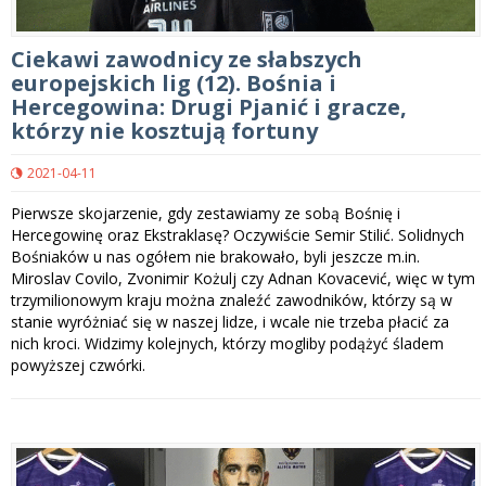
Ciekawi zawodnicy ze słabszych
europejskich lig (12). Bośnia i
Hercegowina: Drugi Pjanić i gracze,
którzy nie kosztują fortuny
2021-04-11
Pierwsze skojarzenie, gdy zestawiamy ze sobą Bośnię i
Hercegowinę oraz Ekstraklasę? Oczywiście Semir Stilić. Solidnych
Bośniaków u nas ogółem nie brakowało, byli jeszcze m.in.
Miroslav Covilo, Zvonimir Kożulj czy Adnan Kovacević, więc w tym
trzymilionowym kraju można znaleźć zawodników, którzy są w
stanie wyróżniać się w naszej lidze, i wcale nie trzeba płacić za
nich kroci. Widzimy kolejnych, którzy mogliby podążyć śladem
powyższej czwórki.