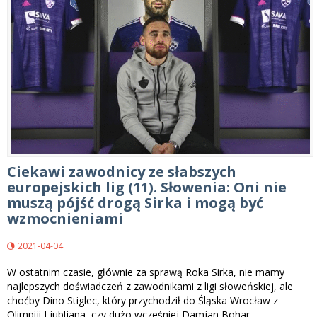
Ciekawi zawodnicy ze słabszych
europejskich lig (11). Słowenia: Oni nie
muszą pójść drogą Sirka i mogą być
wzmocnieniami
2021-04-04
W ostatnim czasie, głównie za sprawą Roka Sirka, nie mamy
najlepszych doświadczeń z zawodnikami z ligi słoweńskiej, ale
choćby Dino Stiglec, który przychodził do Śląska Wrocław z
Olimpiji Ljubljana, czy dużo wcześniej Damjan Bohar,