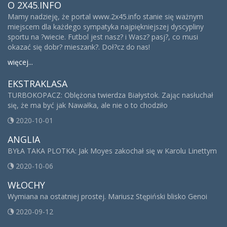
O 2X45.INFO
Mamy nadzieję, że portal www.2x45.info stanie się ważnym
miejscem dla każdego sympatyka najpiękniejszej dyscypliny
sportu na ?wiecie. Futbol jest nasz? i Wasz? pasj?, co musi
okazać się dobr? mieszank?. Doł?cz do nas!
więcej...
EKSTRAKLASA
TURBOKOPACZ: Oblężona twierdza Białystok. Zając nasłuchał
się, że ma być jak Nawałka, ale nie o to chodziło
2020-10-01
ANGLIA
BYŁA TAKA PLOTKA: Jak Moyes zakochał się w Karolu Linettym
2020-10-06
WŁOCHY
Wymiana na ostatniej prostej. Mariusz Stępiński blisko Genoi
2020-09-12