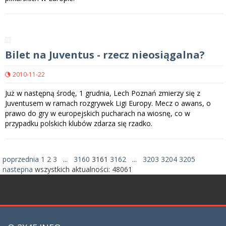
Bilet na Juventus - rzecz nieosiągalna?
2010-11-22
Już w następną środę, 1 grudnia, Lech Poznań zmierzy się z
Juventusem w ramach rozgrywek Ligi Europy. Mecz o awans, o
prawo do gry w europejskich pucharach na wiosnę, co w
przypadku polskich klubów zdarza się rzadko.
poprzednia
1
2
3
...
3160
3161
3162
...
3203
3204
3205
nastepna
wszystkich aktualności:
48061
;