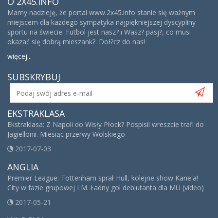
O 2X45.INFO
Mamy nadzieję, że portal www.2x45.info stanie się ważnym
miejscem dla każdego sympatyka najpiękniejszej dyscypliny
sportu na świecie. Futbol jest nasz? i Wasz? pasj?, co musi
okazać się dobrą mieszank?. Doł?cz do nas!
więcej...
SUBSKRYBUJ
EKSTRAKLASA
Ekstraklasa: Z Napoli do Wisły Płock? Pospisil wreszcie trafi do
Jagiellonii. Miesiąc przerwy Wolskiego
2017-07-03
ANGLIA
Premier League: Tottenham sprał Hull, kolejne show Kane'a!
City w fazie grupowej LM. Ładny gol debiutanta dla MU (video)
2017-05-21