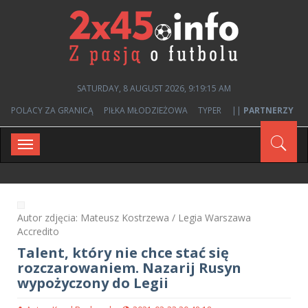
SATURDAY, 8 AUGUST 2026, 9:19:16 AM
POLACY ZA GRANICĄ
PIŁKA MŁODZIEŻOWA
TYPER
||
PARTNERZY
Toggle
navigation
Autor zdjęcia: Mateusz Kostrzewa / Legia Warszawa
Accredito
Talent, który nie chce stać się
rozczarowaniem. Nazarij Rusyn
wypożyczony do Legii