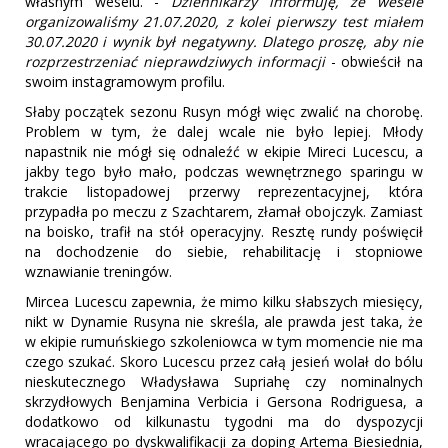
własnym weselu. -
Dziennikarzy informuję, że wesele
organizowaliśmy 21.07.2020, z kolei pierwszy test miałem
30.07.2020 i wynik był negatywny. Dlatego proszę, aby nie
rozprzestrzeniać nieprawdziwych informacji
- obwieścił na
swoim instagramowym profilu.
Słaby początek sezonu Rusyn mógł więc zwalić na chorobę.
Problem w tym, że dalej wcale nie było lepiej. Młody
napastnik nie mógł się odnaleźć w ekipie Mireci Lucescu, a
jakby tego było mało, podczas wewnętrznego sparingu w
trakcie listopadowej przerwy reprezentacyjnej, która
przypadła po meczu z Szachtarem, złamał obojczyk. Zamiast
na boisko, trafił na stół operacyjny. Resztę rundy poświęcił
na dochodzenie do siebie, rehabilitację i stopniowe
wznawianie treningów.
Mircea Lucescu zapewnia, że mimo kilku słabszych miesięcy,
nikt w Dynamie Rusyna nie skreśla, ale prawda jest taka, że
w ekipie rumuńskiego szkoleniowca w tym momencie nie ma
czego szukać. Skoro Lucescu przez całą jesień wolał do bólu
nieskutecznego Władysława Supriahę czy nominalnych
skrzydłowych Benjamina Verbicia i Gersona Rodriguesa, a
dodatkowo od kilkunastu tygodni ma do dyspozycji
wracającego po dyskwalifikacji za doping Artema Biesiednia,