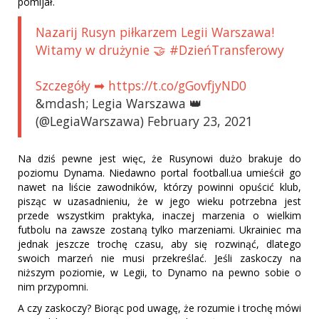
pomijał.
Nazarij Rusyn piłkarzem Legii Warszawa!
Witamy w drużynie 🤝 #DzieńTransferowy
Szczegóły ➡ https://t.co/gGovfjyND0
&mdash; Legia Warszawa 👑
(@LegiaWarszawa) February 23, 2021
Na dziś pewne jest więc, że Rusynowi dużo brakuje do
poziomu Dynama. Niedawno portal football.ua umieścił go
nawet na liście zawodników, którzy powinni opuścić klub,
pisząc w uzasadnieniu, że w jego wieku potrzebna jest
przede wszystkim praktyka, inaczej marzenia o wielkim
futbolu na zawsze zostaną tylko marzeniami. Ukrainiec ma
jednak jeszcze trochę czasu, aby się rozwinąć, dlatego
swoich marzeń nie musi przekreślać. Jeśli zaskoczy na
niższym poziomie, w Legii, to Dynamo na pewno sobie o
nim przypomni.
A czy zaskoczy? Biorąc pod uwagę, że rozumie i trochę mówi