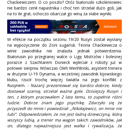
Chackiewiczem. O co poszło? Otóż białoruski szkoleniowiec
nie bardzo cenił napastnika i choć ten strzelał dużo goli, jak
na to ile grał, ochoczo obarczał go winą za słabe wyniki.
W efekcie na początku sezonu 19/20 Rusyn został wysłany
na wypożyczenie do Zorii Ługańsk. Teoria Chackiewicza o
winie zawodnika nie znalazła jednak potwierdzenia.
Białorusin po przegranej walce o Ligę Mistrzów i bolesnej
porażce z Szachtarem Donieck wyleciał z roboty już w
połowie sierpnia. Wówczas Oleh Wenhlinski, asystent trenera
w drużynie U-19 Dynama, a wcześniej zawodnik kijowskiego
klubu, rzucił trochę więcej światła na jego konflikt z
Rusynem. -
Nazarij prezentował się bardzo dobrze, kiedy
dostawał szansę, strzelał ważne gole. Dzisiejszy Rusyn i
ten, z którym pracowałem 2 lata temu, to zupełnie różni
ludzie. Dobrze znam jego psychikę. Zdarzyło się że
przyszedł do mnie i powiedział: „Nikołajewicz, on mnie nie
lubi”. Odpowiedziałem, że nie jest ładną dziewczyną, którą
wszyscy lubią, a trener ma wagon takich zawodników, jak
on, dlatego najważniejsza jest walka i rywalizacja, że