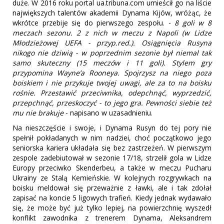
duże. W 2016 roku portal ua.tribuna.com umieścił go na liście
największych talentów akademii Dynama Kijów, wróżąc, że
wkrótce przebije się do pierwszego zespołu. -
8 goli w 8
meczach sezonu. 2 z nich w meczu z Napoli (w Lidze
Młodzieżowej UEFA - przyp.red.). Osiągnięcia Rusyna
nikogo nie dziwią - w poprzednim sezonie był niemal tak
samo skuteczny (15 meczów i 11 goli). Stylem gry
przypomina Wayne’a Rooneya. Spojrzysz na niego poza
boiskiem i nie przykuje twojej uwagi, ale za to na boisku
rośnie. Przestawić przeciwnika, odepchnąć, wyprzedzić,
przepchnąć, przeskoczyć - to jego gra. Pewności siebie też
mu nie brakuje
- napisano w uzasadnieniu.
Na nieszczęście i swoje, i Dynama Rusyn do tej pory nie
spełnił pokładanych w nim nadziei, choć początkowo jego
seniorska kariera układała się bez zastrzeżeń. W pierwszym
zespole zadebiutował w sezonie 17/18, strzelił gola w Lidze
Europy przeciwko Skenderbeu, a także w meczu Pucharu
Ukrainy ze Stalą Kemieńskie. W kolejnych rozgrywkach na
boisku meldował się przeważnie z ławki, ale i tak zdołał
zapisać na koncie 5 ligowych trafień. Kiedy jednak wydawało
się, że może być już tylko lepiej, na powierzchnię wyszedł
konflikt zawodnika z trenerem Dynama, Aleksandrem