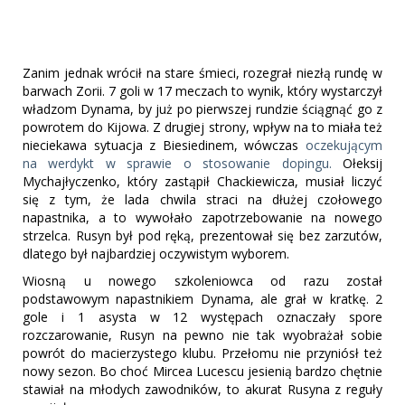
Zanim jednak wrócił na stare śmieci, rozegrał niezłą rundę w
barwach Zorii. 7 goli w 17 meczach to wynik, który wystarczył
władzom Dynama, by już po pierwszej rundzie ściągnąć go z
powrotem do Kijowa. Z drugiej strony, wpływ na to miała też
nieciekawa sytuacja z Biesiedinem, wówczas
oczekującym
na werdykt w sprawie o stosowanie dopingu.
Ołeksij
Mychajłyczenko, który zastąpił Chackiewicza, musiał liczyć
się z tym, że lada chwila straci na dłużej czołowego
napastnika, a to wywołało zapotrzebowanie na nowego
strzelca. Rusyn był pod ręką, prezentował się bez zarzutów,
dlatego był najbardziej oczywistym wyborem.
Wiosną u nowego szkoleniowca od razu został
podstawowym napastnikiem Dynama, ale grał w kratkę. 2
gole i 1 asysta w 12 występach oznaczały spore
rozczarowanie, Rusyn na pewno nie tak wyobrażał sobie
powrót do macierzystego klubu. Przełomu nie przyniósł też
nowy sezon. Bo choć Mircea Lucescu jesienią bardzo chętnie
stawiał na młodych zawodników, to akurat Rusyna z reguły