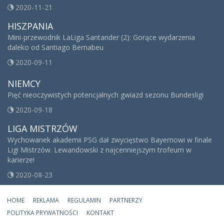
2020-11-21
HISZPANIA
Mini-przewodnik LaLiga Santander (2): Gorące wydarzenia
daleko od Santiago Bernabeu
2020-09-11
NIEMCY
Pięć nieoczywistych potencjalnych gwiazd sezonu Bundesligi
2020-09-18
LIGA MISTRZÓW
Wychowanek akademii PSG dał zwycięstwo Bayernowi w finale
Ligi Mistrzów. Lewandowski z najcenniejszym trofeum w
karierze!
2020-08-23
HOME
REKLAMA
REGULAMIN
PARTNERZY
POLITYKA PRYWATNOŚCI
KONTAKT