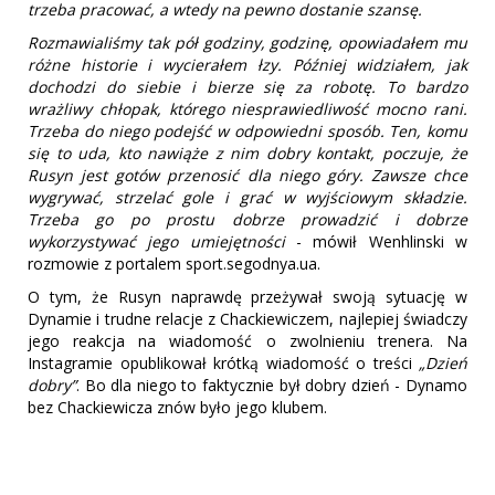
trzeba pracować, a wtedy na pewno dostanie szansę.
Rozmawialiśmy tak pół godziny, godzinę, opowiadałem mu
różne historie i wycierałem łzy. Później widziałem, jak
dochodzi do siebie i bierze się za robotę. To bardzo
wrażliwy chłopak, którego niesprawiedliwość mocno rani.
Trzeba do niego podejść w odpowiedni sposób. Ten, komu
się to uda, kto nawiąże z nim dobry kontakt, poczuje, że
Rusyn jest gotów przenosić dla niego góry. Zawsze chce
wygrywać, strzelać gole i grać w wyjściowym składzie.
Trzeba go po prostu dobrze prowadzić i dobrze
wykorzystywać jego umiejętności
- mówił Wenhlinski w
rozmowie z portalem sport.segodnya.ua.
O tym, że Rusyn naprawdę przeżywał swoją sytuację w
Dynamie i trudne relacje z Chackiewiczem, najlepiej świadczy
jego reakcja na wiadomość o zwolnieniu trenera. Na
Instagramie opublikował krótką wiadomość o treści
„Dzień
dobry”
. Bo dla niego to faktycznie był dobry dzień - Dynamo
bez Chackiewicza znów było jego klubem.