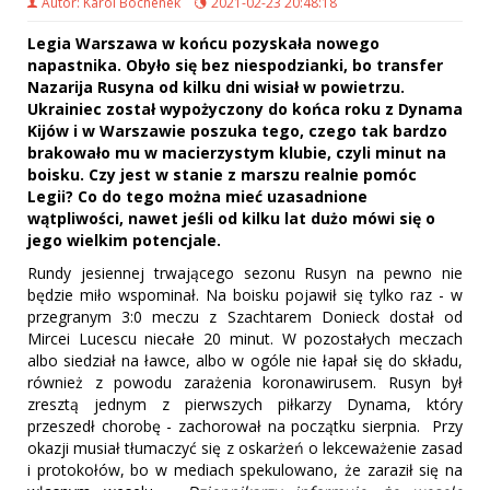
Autor: Karol Bochenek
2021-02-23 20:48:18
Legia Warszawa w końcu pozyskała nowego
napastnika. Obyło się bez niespodzianki, bo transfer
Nazarija Rusyna od kilku dni wisiał w powietrzu.
Ukrainiec został wypożyczony do końca roku z Dynama
Kijów i w Warszawie poszuka tego, czego tak bardzo
brakowało mu w macierzystym klubie, czyli minut na
boisku. Czy jest w stanie z marszu realnie pomóc
Legii? Co do tego można mieć uzasadnione
wątpliwości, nawet jeśli od kilku lat dużo mówi się o
jego wielkim potencjale.
Rundy jesiennej trwającego sezonu Rusyn na pewno nie
będzie miło wspominał. Na boisku pojawił się tylko raz - w
przegranym 3:0 meczu z Szachtarem Donieck dostał od
Mircei Lucescu niecałe 20 minut. W pozostałych meczach
albo siedział na ławce, albo w ogóle nie łapał się do składu,
również z powodu zarażenia koronawirusem. Rusyn był
zresztą jednym z pierwszych piłkarzy Dynama, który
przeszedł chorobę - zachorował na początku sierpnia. Przy
okazji musiał tłumaczyć się z oskarżeń o lekceważenie zasad
i protokołów, bo w mediach spekulowano, że zaraził się na