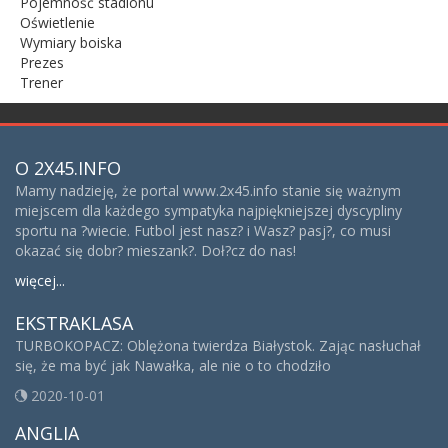
Pojemność stadionu
Oświetlenie
Wymiary boiska
Prezes
Trener
O 2X45.INFO
Mamy nadzieję, że portal www.2x45.info stanie się ważnym
miejscem dla każdego sympatyka najpiękniejszej dyscypliny
sportu na ?wiecie. Futbol jest nasz? i Wasz? pasj?, co musi
okazać się dobr? mieszank?. Doł?cz do nas!
więcej...
EKSTRAKLASA
TURBOKOPACZ: Oblężona twierdza Białystok. Zając nasłuchał
się, że ma być jak Nawałka, ale nie o to chodziło
2020-10-01
ANGLIA