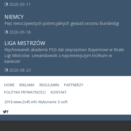
2020-09-11
NIEMCY
Pięć nieoczywistych potencjalnych gwiazd sezonu Bundesligi
2020-09-18
LIGA MISTRZÓW
Wychowanek akademii PSG dał zwycięstwo Bayernowi w finale
Ligi Mistrzów. Lewandowski z najcenniejszym trofeum w
karierze!
2020-08-23
HOME
REKLAMA
REGULAMIN
PARTNERZY
POLITYKA PRYWATNOŚCI
KONTAKT
2018 www.2x45.info Wykonanie: E-soft