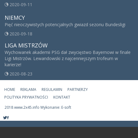
2020-09-11
NIEMCY
Pięć nieoczywistych potencjalnych gwiazd sezonu Bundesligi
2020-09-18
LIGA MISTRZÓW
Wychowanek akademii PSG dał zwycięstwo Bayernowi w finale
Ligi Mistrzów. Lewandowski z najcenniejszym trofeum w
karierze!
2020-08-23
HOME
REKLAMA
REGULAMIN
PARTNERZY
POLITYKA PRYWATNOŚCI
KONTAKT
2018 www.2x45.info Wykonanie: E-soft