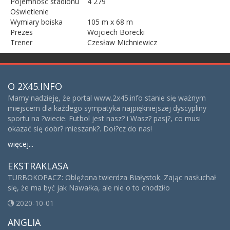
Pojemność stadionu
4 279
Oświetlenie
Wymiary boiska
105 m x 68 m
Prezes
Wojciech Borecki
Trener
Czesław Michniewicz
O 2X45.INFO
Mamy nadzieję, że portal www.2x45.info stanie się ważnym
miejscem dla każdego sympatyka najpiękniejszej dyscypliny
sportu na ?wiecie. Futbol jest nasz? i Wasz? pasj?, co musi
okazać się dobr? mieszank?. Doł?cz do nas!
więcej...
EKSTRAKLASA
TURBOKOPACZ: Oblężona twierdza Białystok. Zając nasłuchał
się, że ma być jak Nawałka, ale nie o to chodziło
2020-10-01
ANGLIA