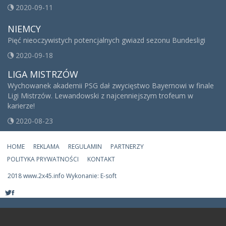
2020-09-11
NIEMCY
Pięć nieoczywistych potencjalnych gwiazd sezonu Bundesligi
2020-09-18
LIGA MISTRZÓW
Wychowanek akademii PSG dał zwycięstwo Bayernowi w finale
Ligi Mistrzów. Lewandowski z najcenniejszym trofeum w
karierze!
2020-08-23
HOME
REKLAMA
REGULAMIN
PARTNERZY
POLITYKA PRYWATNOŚCI
KONTAKT
2018 www.2x45.info Wykonanie: E-soft