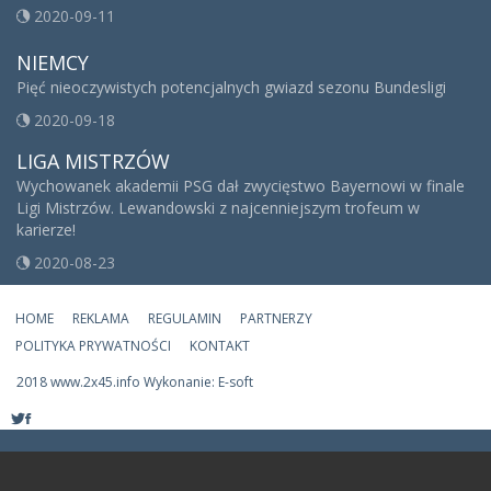
2020-09-11
NIEMCY
Pięć nieoczywistych potencjalnych gwiazd sezonu Bundesligi
2020-09-18
LIGA MISTRZÓW
Wychowanek akademii PSG dał zwycięstwo Bayernowi w finale
Ligi Mistrzów. Lewandowski z najcenniejszym trofeum w
karierze!
2020-08-23
HOME
REKLAMA
REGULAMIN
PARTNERZY
POLITYKA PRYWATNOŚCI
KONTAKT
2018 www.2x45.info Wykonanie: E-soft