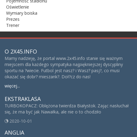
Pojemność stadionu
Oświetlenie
Wymiary boiska
Prezes
Trener
O 2X45.INFO
Mamy nadzieję, że portal www.2x45.info stanie się ważnym
miejscem dla każdego sympatyka najpiękniejszej dyscypliny
sportu na ?wiecie. Futbol jest nasz? i Wasz? pasj?, co musi
okazać się dobr? mieszank?. Doł?cz do nas!
więcej...
EKSTRAKLASA
TURBOKOPACZ: Oblężona twierdza Białystok. Zając nasłuchał
się, że ma być jak Nawałka, ale nie o to chodziło
2020-10-01
ANGLIA