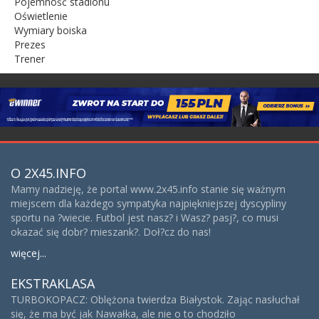
Pojemność stadionu
Oświetlenie
Wymiary boiska
Prezes
Trener
O 2X45.INFO
Mamy nadzieję, że portal www.2x45.info stanie się ważnym
miejscem dla każdego sympatyka najpiękniejszej dyscypliny
sportu na ?wiecie. Futbol jest nasz? i Wasz? pasj?, co musi
okazać się dobr? mieszank?. Doł?cz do nas!
więcej...
EKSTRAKLASA
TURBOKOPACZ: Oblężona twierdza Białystok. Zając nasłuchał
się, że ma być jak Nawałka, ale nie o to chodziło