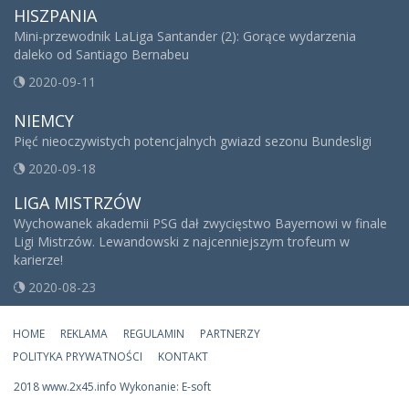
HISZPANIA
Mini-przewodnik LaLiga Santander (2): Gorące wydarzenia
daleko od Santiago Bernabeu
2020-09-11
NIEMCY
Pięć nieoczywistych potencjalnych gwiazd sezonu Bundesligi
2020-09-18
LIGA MISTRZÓW
Wychowanek akademii PSG dał zwycięstwo Bayernowi w finale
Ligi Mistrzów. Lewandowski z najcenniejszym trofeum w
karierze!
2020-08-23
HOME
REKLAMA
REGULAMIN
PARTNERZY
POLITYKA PRYWATNOŚCI
KONTAKT
2018 www.2x45.info Wykonanie: E-soft